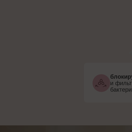
блокир
и филь
бактери