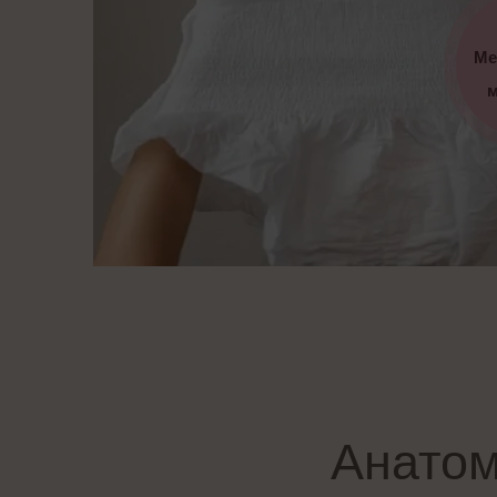
Ме
м
Анатом