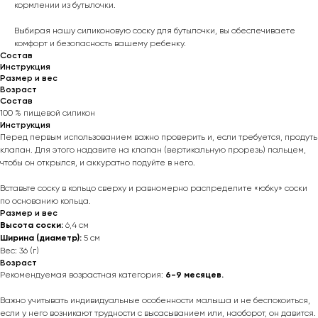
кормлении из бутылочки.
Выбирая нашу силиконовую соску для бутылочки, вы обеспечиваете
комфорт и безопасность вашему ребенку.
Состав
Инструкция
Размер и вес
Возраст
Состав
100 % пищевой силикон
Инструкция
Перед первым использованием важно проверить и, если требуется, продуть
клапан. Для этого надавите на клапан (вертикальную прорезь) пальцем,
чтобы он открылся, и аккуратно подуйте в него.
Вставьте соску в кольцо сверху и равномерно распределите «юбку» соски
по основанию кольца.
Размер и вес
Высота соски:
6,4 см
Ширина (диаметр):
5 см
Вес: 36 (г)
Возраст
Рекомендуемая возрастная категория:
6-9 месяцев.
Важно учитывать индивидуальные особенности малыша и не беспокоиться,
если у него возникают трудности с высасыванием или, наоборот, он давится.