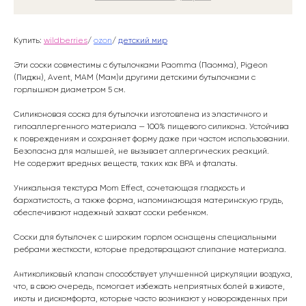
Купить:
wildberries
/
ozon
/
детский мир
Эти соски совместимы с бутылочками Paomma (Паомма), Pigeon
(Пиджн), Avent, MAM (Мам)и другими детскими бутылочками с
горлышком диаметром 5 см.
Силиконовая соска для бутылочки изготовлена из эластичного и
гипоаллергенного материала — 100% пищевого силикона. Устойчива
к повреждениям и сохраняет форму даже при частом использовании.
Безопасна для малышей, не вызывает аллергических реакций.
Не содержит вредных веществ, таких как BPA и фталаты.
Уникальная текстура Mоm Effect, сочетающая гладкость и
бархатистость, а также форма, напоминающая материнскую грудь,
обеспечивают надежный захват соски ребенком.
Соски для бутылочек с широким горлом оснащены специальными
ребрами жесткости, которые предотвращают слипание материала.
Антиколиковый клапан способствует улучшенной циркуляции воздуха,
что, в свою очередь, помогает избежать неприятных болей в животе,
икоты и дискомфорта, которые часто возникают у новорожденных при