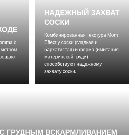
НАДЕЖНЫЙ ЗАХВАТ
СОСКИ
ХОДЕ
Комбинированная текстура Mom
aomma с
Effect у соски (гладкая и
аметром
бархатистая) и форма (имитация
прощают
материнской груди)
способствуют надежному
захвату соски.
С ГРУДНЫМ ВСКАРМЛИВАНИЕМ