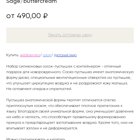
Sage/buttercream
490,00
₽
Узнать оптовую цену
Купить:
wildberries
/
ozon
/
детский мир
Набор силиконовых сосок-пустышек с контейнером - отличный
подарок для новорожденного. Соска пустышка имеет анатомическую
форму диска, специальные вентиляционные отверстия на пустышке,
что улучшает циркуляцию воздуха и не раздражают кожу малыша.
Не оставляют следов и опрелостей.
Пустышка анатомической формы «капля» отличается слегка
приплюснутым соском, что обеспечивает плотное прилегание к
языку. Благодаря своей уникальной форме, она уменьшает давление
на небо и челюсть, что способствует правильному формированию
прикуса и предотвращает заглатывание воздуха. Кроме того, она не
впитывает запахи и не деформируется.
Можно стерилизовать и кипятить.