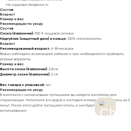
Не содержит бисфенол А.
Состав
Возраст
Размер и вес
Рекомендации по уходу
Состав
Соска (баллончик):
100 % пищевой силикон
Надгубник (защитный диск) и кольцо:
100% полипропилен
Возраст
Рекомендованный возраст:
6-18 месяцев
Важно наблюдать за реакцией ребенка и при необходимости пробовать
разные варианты.
Размер и вес
Высота соски (баллончик):
2,8 см
Диаметр соски (баллончик):
2 см
Вес товара с упаковкой:
46 г
Рекомендации по уходу
В комплекте с силиконовыми пустышками вы найдете контейнер для
стерилизации. Наполните его водой и поставьте в микроволновую печь на 5
минут. После этого дайте пустышкам остыть, и они будут готовы к
использованию.