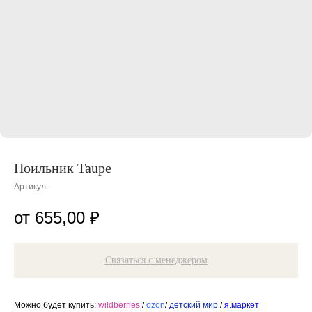
Поильник Taupe
Артикул:
655,00
₽
Связаться с менеджером
Можно будет купить:
wildberries
/
ozon
/
детский мир
/
я.маркет