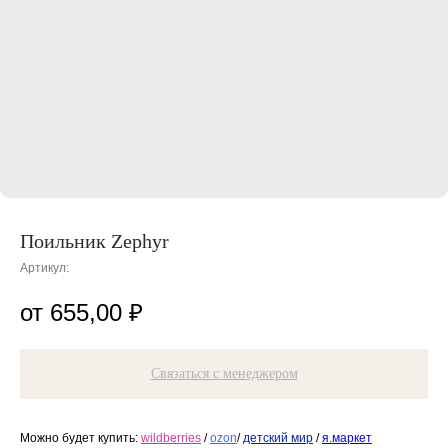
Поильник Zephyr
Артикул:
655,00
₽
Связаться с менеджером
Можно будет купить:
wildberries
/
ozon
/
детский мир
/
я.маркет