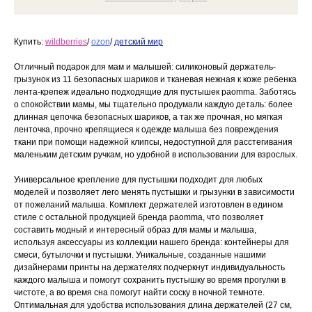
Купить:
wildberries
/
ozon
/
детский мир
Отличный подарок для мам и малышей: силиконовый держатель-
грызунок из 11 безопасных шариков и тканевая нежная к коже ребенка
лента-крепеж идеально подходящие для пустышек paomma. Заботясь
о спокойствии мамы, мы тщательно продумали каждую деталь: более
длинная цепочка безопасных шариков, а так же прочная, но мягкая
ленточка, прочно крепящиеся к одежде малыша без повреждения
ткани при помощи надежной клипсы, недоступной для расстегивания
маленьким детским ручкам, но удобной в использовании для взрослых.
Универсальное крепление для пустышки подходит для любых
моделей и позволяет лего менять пустышки и грызунки в зависимости
от пожеланий малыша. Комплект держателей изготовлен в едином
стиле с остальной продукцией бренда paomma, что позволяет
составить модный и интересный образ для мамы и малыша,
используя аксессуары из коллекции нашего бренда: контейнеры для
смеси, бутылочки и пустышки. Уникальные, созданные нашими
дизайнерами принты на держателях подчеркнут индивидуальность
каждого малыша и помогут сохранить пустышку во время прогулки в
чистоте, а во время сна помогут найти соску в ночной темноте.
Оптимальная для удобства использования длина держателей (27 см,