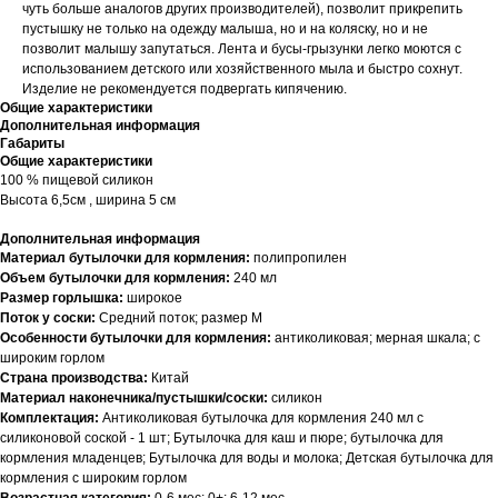
чуть больше аналогов других производителей), позволит прикрепить
пустышку не только на одежду малыша, но и на коляску, но и не
позволит малышу запутаться. Лента и бусы-грызунки легко моются с
использованием детского или хозяйственного мыла и быстро сохнут.
Изделие не рекомендуется подвергать кипячению.
Общие характеристики
Дополнительная информация
Габариты
Общие характеристики
100 % пищевой силикон
Высота 6,5см , ширина 5 см
Дополнительная информация
Материал бутылочки для кормления:
полипропилен
Объем бутылочки для кормления:
240 мл
Размер горлышка:
широкое
Поток у соски:
Средний поток; размер М
Особенности бутылочки для кормления:
антиколиковая; мерная шкала; с
широким горлом
Страна производства:
Китай
Материал наконечника/пустышки/соски:
силикон
Комплектация:
Антиколиковая бутылочка для кормления 240 мл с
силиконовой соской - 1 шт; Бутылочка для каш и пюре; бутылочка для
кормления младенцев; Бутылочка для воды и молока; Детская бутылочка для
кормления с широким горлом
Возрастная категория:
0-6 мес; 0+; 6-12 мес